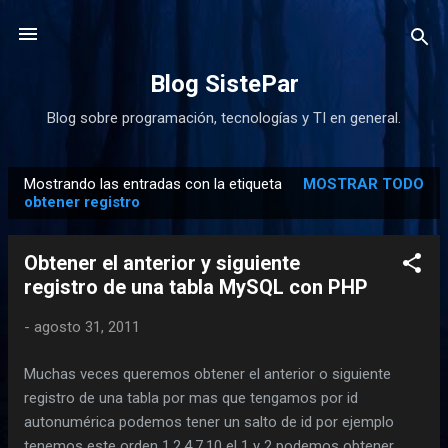
Ir al contenido principal
Blog SistePar
Blog sobre programación, tecnologías y TI en general.
Mostrando las entradas con la etiqueta
MOSTRAR TODO
E
obtener registro
n
t
Obtener el anterior y siguiente
r
registro de una tabla MySQL con PHP
a
d
-
agosto 31, 2011
a
Muchas veces queremos obtener el anterior o siguiente
s
registro de una tabla por mas que tengamos por id
autonumérica podemos tener un salto de id por ejemplo
tenemos este orden 1,2,4,7,10 el 1 y 2 podemos obtener