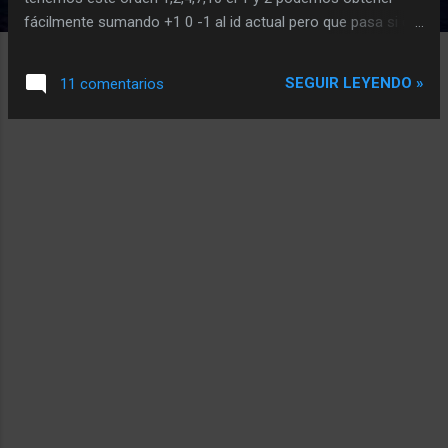
fácilmente sumando +1 0 -1 al id actual pero que pasa si del
2 queremos el sgte si sumamos +1 tendremos 3 pero en
nuestra tabla no existe ese id, una solución no muy
SEGUIR LEYENDO »
11 comentarios
saludable seria con un ciclo do while ejecutar 1 vez y luego
seguir ejecutando sumando +1 hasta encontrar una fila pero
no es la mas adecuada y navegando por la red he
encontrado una sintaxis sql que me ha funcionado sin
problemas y espero que les sirva.